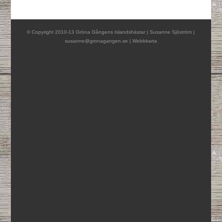
© Copyright 2010-13 Gröna Gångens Islandshästar | Susanne Sjöström |
susanne@gronagangen.se
|
Webbkarta